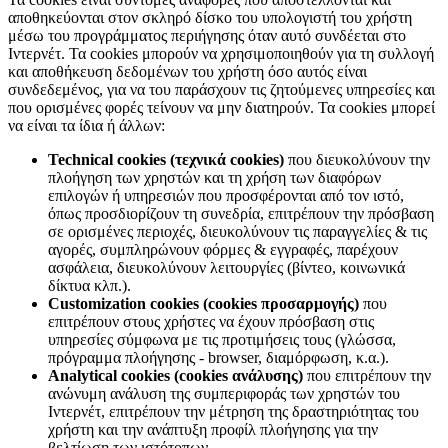
αποθηκεύονται στον σκληρό δίσκο του υπολογιστή του χρήστη
μέσω του προγράμματος περιήγησης όταν αυτό συνδέεται στο
Ιντερνέτ. Τα cookies μπορούν να χρησιμοποιηθούν για τη συλλογή
και αποθήκευση δεδομένων του χρήστη όσο αυτός είναι
συνδεδεμένος, για να του παράσχουν τις ζητούμενες υπηρεσίες και
που ορισμένες φορές τείνουν να μην διατηρούν. Τα cookies μπορεί
να είναι τα ίδια ή άλλων:
Technical cookies (τεχνικά cookies)
που διευκολύνουν την
πλοήγηση των χρηστών και τη χρήση των διαφόρων
επιλογών ή υπηρεσιών που προσφέρονται από τον ιστό,
όπως προσδιορίζουν τη συνεδρία, επιτρέπουν την πρόσβαση
σε ορισμένες περιοχές, διευκολύνουν τις παραγγελίες & τις
αγορές, συμπληρώνουν φόρμες & εγγραφές, παρέχουν
ασφάλεια, διευκολύνουν λειτουργίες (βίντεο, κοινωνικά
δίκτυα κλπ.).
Customization cookies (cookies προσαρμογής)
που
επιτρέπουν στους χρήστες να έχουν πρόσβαση στις
υπηρεσίες σύμφωνα με τις προτιμήσεις τους (γλώσσα,
πρόγραμμα πλοήγησης - browser, διαμόρφωση, κ.α.).
Analytical cookies (cookies ανάλυσης)
που επιτρέπουν την
ανώνυμη ανάλυση της συμπεριφοράς των χρηστών του
Ιντερνέτ, επιτρέπουν την μέτρηση της δραστηριότητας του
χρήστη και την ανάπτυξη προφίλ πλοήγησης για την
βελτίωση των ιστότοπων.