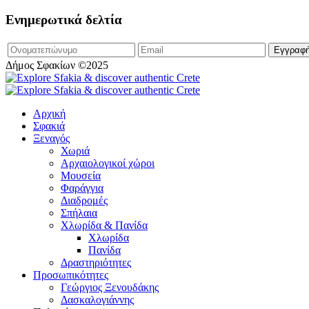
Ενημερωτικά δελτία
Δήμος Σφακίων ©2025
Αρχική
Σφακιά
Ξεναγός
Χωριά
Αρχαιολογικοί χώροι
Μουσεία
Φαράγγια
Διαδρομές
Σπήλαια
Χλωρίδα & Πανίδα
Χλωρίδα
Πανίδα
Δραστηριότητες
Προσωπικότητες
Γεώργιος Ξενουδάκης
Δασκαλογιάννης