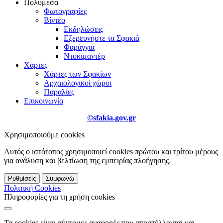
Πολυμέσα
Φωτογραφίες
Βίντεο
Εκδηλώσεις
Εξερευνήστε τα Σφακιά
Φαράγγια
Ντοκιμαντέρ
Χάρτες
Χάρτες των Σφακίων
Αρχαιολογικοί χώροι
Παραλίες
Επικοινωνία
©sfakia.gov.gr
Χρησιμοποιούμε cookies
Αυτός ο ιστότοπος χρησιμοποιεί cookies πρώτου και τρίτου μέρους
για ανάλυση και βελτίωση της εμπειρίας πλοήγησης.
Ρυθμίσεις
Συμφωνώ
Πολιτική Cookies
Πληροφορίες για τη χρήση cookies
Τα cookies είναι σύντομες αναφορές που αποστέλλονται και