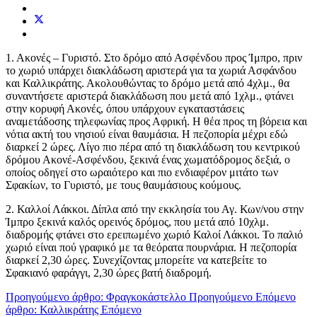
1. Ακονές – Γυριστό. Στο δρόμο από Ασφένδου προς Ίμπρο, πριν
το χωριό υπάρχει διακλάδωση αριστερά για τα χωριά Ασφάνδου
και Καλλικράτης. Ακολουθώντας το δρόμο μετά από 4χλμ., θα
συναντήσετε αριστερά διακλάδωση που μετά από 1χλμ., φτάνει
στην κορυφή Ακονές, όπου υπάρχουν εγκαταστάσεις
αναμετάδοσης τηλεφωνίας προς Αφρική. Η θέα προς τη βόρεια και
νότια ακτή του νησιού είναι θαυμάσια. Η πεζοπορία μέχρι εδώ
διαρκεί 2 ώρες. Λίγο πιο πέρα από τη διακλάδωση του κεντρικού
δρόμου Ακονέ-Ασφένδου, ξεκινά ένας χωματόδρομος δεξιά, ο
οποίος οδηγεί στο ωραιότερο και πιο ενδιαφέρον μιτάτο των
Σφακίων, το Γυριστό, με τους θαυμάσιους κούμους.
2. Καλλοί Λάκκοι. Δίπλα από την εκκλησία του Αγ. Κων/νου στην
Ίμπρο ξεκινά καλός ορεινός δρόμος, που μετά από 10χλμ.
διαδρομής φτάνει στο ερειπωμένο χωριό Καλοί Λάκκοι. Το παλιό
χωριό είναι πού γραφικό με τα θεόρατα πουρνάρια. Η πεζοπορία
διαρκεί 2,30 ώρες. Συνεχίζοντας μπορείτε να κατεβείτε το
Σφακιανό φαράγγι, 2,30 ώρες βατή διαδρομή.
Προηγούμενο άρθρο: Φραγκοκάστελλο
Προηγούμενο
Επόμενο
άρθρο: Καλλικράτης
Επόμενο